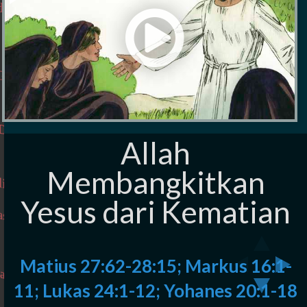
12;
di
Yohanes
20:1-
 Gurun
18
n Daud
Allah
m
m
ya
Membangkitkan
as
Yesus dari Kematian
aptis
Matius 27:62-28:15; Markus 16:1-
us
11; Lukas 24:1-12; Yohanes 20:1-18